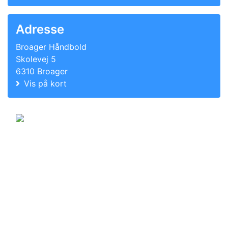
Adresse
Broager Håndbold
Skolevej 5
6310 Broager
Vis på kort
© 2011-2026